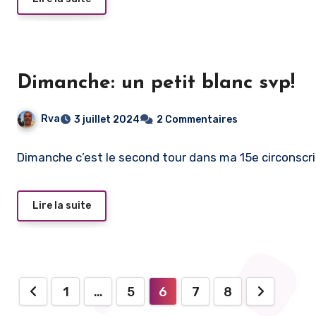
Dimanche: un petit blanc svp!
Rva
3 juillet 2024
2 Commentaires
Dimanche c’est le second tour dans ma 15e circonscrip
Lire la suite
Pagination
1
…
5
6
7
8