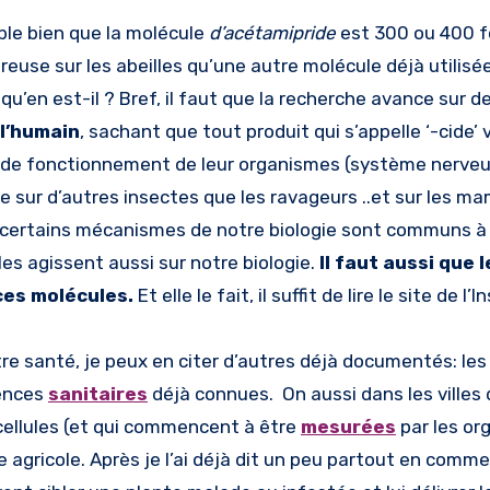
ble bien que la molécule
d’acétamipride
est 300 ou 400 f
euse sur les abeilles qu’une autre molécule déjà utilisée
qu’en est-il ? Bref, il faut que la recherche avance sur de
l’humain
, sachant que tout produit qui s’appelle ‘-cide’ v
s de fonctionnement de leur organismes (système nerveu
re sur d’autres insectes que les ravageurs ..et sur les m
e, certains mécanismes de notre biologie sont communs à
les agissent aussi sur notre biologie.
Il faut aussi que l
ces molécules.
Et elle le fait, il suffit de lire le site de l’
re santé, je peux en citer d’autres déjà documentés: le
ences
sanitaires
déjà connues. On aussi dans les villes
s cellules (et qui commencent à être
mesurées
par les or
e agricole. Après je l’ai déjà dit un peu partout en comm