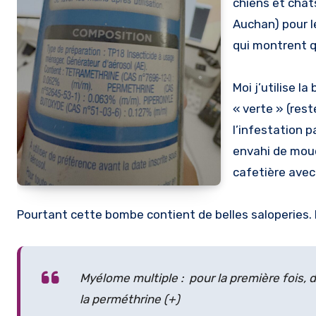
chiens et chat
Auchan) pour l
qui montrent qu
Moi j’utilise 
« verte » (rest
l’infestation p
envahi de mouc
cafetière avec .
Pourtant cette bombe contient de belles saloperies. 
Myélome multiple : pour la première fois,
la perméthrine (+)