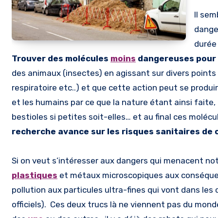
Il sem
danger
durée 
Trouver des molécules
moins
dangereuses pour 
des animaux (insectes) en agissant sur divers point
respiratoire etc..) et que cette action peut se produi
et les humains par ce que la nature étant ainsi fait
bestioles si petites soit-elles… et au final ces molécu
recherche avance sur les risques sanitaires de 
Si on veut s’intéresser aux dangers qui menacent not
plastiques
et métaux microscopiques aux conséqu
pollution aux particules ultra-fines qui vont dans le
officiels). Ces deux trucs là ne viennent pas du mond