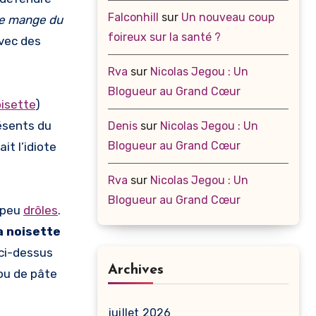
Falconhill
sur
Un nouveau coup
ne mange du
foireux sur la santé ?
avec des
Rva
sur
Nicolas Jegou : Un
Blogueur au Grand Cœur
isette
)
résents du
Denis
sur
Nicolas Jegou : Un
Blogueur au Grand Cœur
it l’idiote
Rva
sur
Nicolas Jegou : Un
Blogueur au Grand Cœur
 peu
drôles
.
a noisette
 ci-dessus
Archives
 ou de pâte
juillet 2026