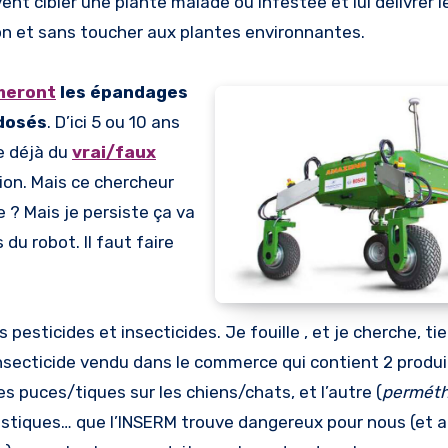
vent cibler une plante malade ou infestée et lui délivrer 
on et sans toucher aux plantes environnantes.
meront
les épandages
-dosés
. D’ici 5 ou 10 ans
e déjà du
vrai/faux
tion. Mais ce chercheur
e ? Mais je persiste ça va
du robot. Il faut faire
pesticides et insecticides. Je fouille , et je cherche, ti
 insecticide vendu dans le commerce qui contient 2 produi
les puces/tiques sur les chiens/chats, et l’autre (
perméth
stiques… que l’INSERM trouve dangereux pour nous (et a