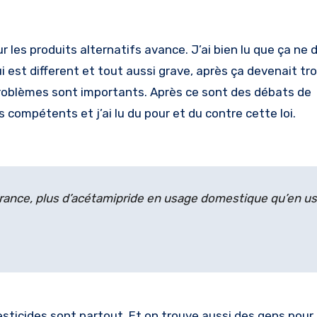
sur les produits alternatifs avance. J’ai bien lu que ça ne
 est different et tout aussi grave, après ça devenait tr
es problèmes sont importants. Après ce sont des débats de
s compétents et j’ai lu du pour et du contre cette loi.
 France, plus d’acétamipride en usage domestique qu’en u
s pesticides sont partout. Et on trouve aussi des gens pou