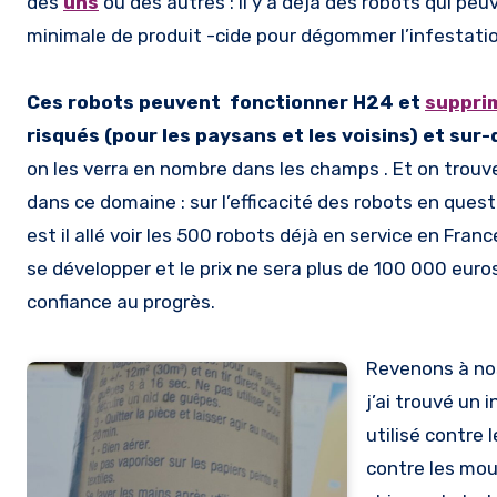
des
uns
ou des autres : il y a déjà des robots qui peu
minimale de produit -cide pour dégommer l’infestati
Ces robots peuvent fonctionner H24 et
suppri
risqués (pour les paysans et les voisins) et sur
on les verra en nombre dans les champs . Et on trouv
dans ce domaine : sur l’efficacité des robots en ques
est il allé voir les 500 robots déjà en service en Franc
se développer et le prix ne sera plus de 100 000 euros 
confiance au progrès.
Revenons à nos 
j’ai trouvé un
utilisé contre 
contre les mou