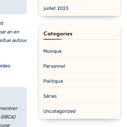
juillet 2023
nt
par an en
Categories
situe autour
Musique
oïdes
Personnel
Politique
Séries
 montrer
Uncategorized
s-DBCA)
ucune