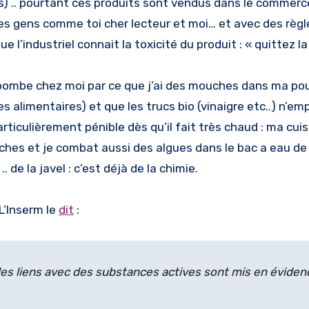
s) .. pourtant ces produits sont vendus dans le commerce
es gens comme toi cher lecteur et moi… et avec des règl
e l’industriel connait la toxicité du produit : « quittez la
la bombe chez moi par ce que j’ai des mouches dans ma po
es alimentaires) et que les trucs bio (vinaigre etc..) n’e
articulièrement pénible dès qu’il fait très chaud : ma cui
hes et je combat aussi des algues dans le bac a eau d
. de la javel : c’est déjà de la chimie.
L’Inserm le
dit
:
 des liens avec des substances actives sont mis en éviden