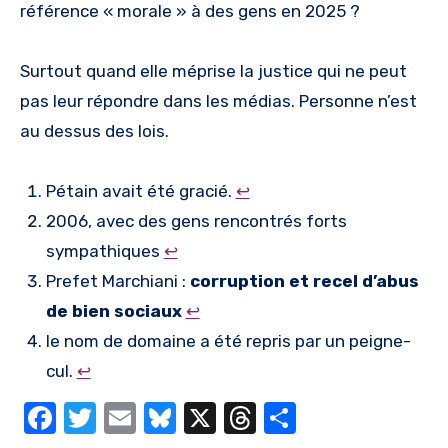
référence « morale » à des gens en 2025 ?
Surtout quand elle méprise la justice qui ne peut
pas leur répondre dans les médias. Personne n’est
au dessus des lois.
Pétain avait été gracié.
↩︎
2006, avec des gens rencontrés forts
sympathiques
↩︎
Prefet Marchiani :
corruption et recel d’abus
de bien sociaux
↩︎
le nom de domaine a été repris par un peigne-
cul.
↩︎
Facebook
Twitter
Email
Bluesky
X
Threads
Partager