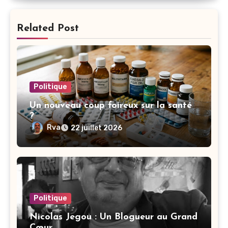
Related Post
Politique
Un nouveau coup foireux sur la santé
?
Rva
22 juillet 2026
Politique
Nicolas Jegou : Un Blogueur au Grand
Cœur