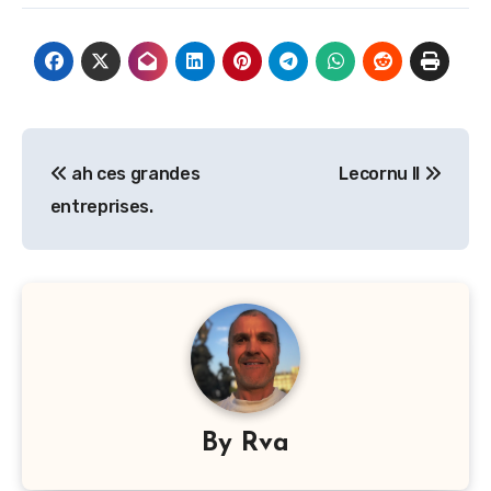
Navigation
ah ces grandes
Lecornu II
de
entreprises.
l’article
By
Rva