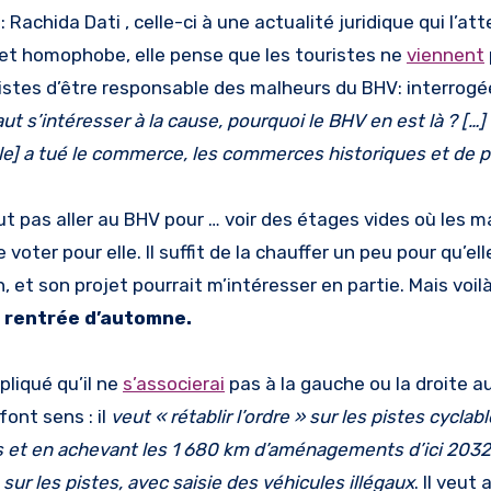
Rachida Dati , celle-ci à une actualité juridique qui l’att
o et homophobe, elle pense que les touristes ne
viennent
clistes d’être responsable des malheurs du BHV: interrogée
faut s’intéresser à la cause, pourquoi le BHV en est là
? […]
bile] a tué le commerce, les commerces historiques et de 
t pas aller au BHV pour … voir des étages vides où les 
voter pour elle. Il suffit de la chauffer un peu pour qu’el
, et son projet pourrait m’intéresser en partie. Mais voil
la rentrée d’automne.
pliqué qu’il ne
s’associerai
pas à la gauche ou la droite au
ont sens : il
veut « rétablir l’ordre » sur les pistes cyclab
 et en achevant les 1 680 km d’aménagements d’ici 2032. I
sur les pistes, avec saisie des véhicules illégaux
. Il veut 