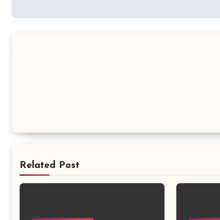
de
l’article
Related Post