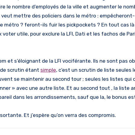
ire le nombre d’employés de la ville et augmenter le nom
Il veut mettre des policiers dans le métro : empêcheront-
 métro ? feront-ils fuir les pickpockets ? En tout cas là
 voter utile, pour exclure la LFI, Dati et les fachos de Pa
 et s’éloignant de la LFI vociférante. Ils ne sont pas ob
 de scrutin étant
simple
, c’est un scrutin de liste seules l
ent se maintenir au second tour ; seules les listes qui
er » avec une autre liste. Et au second tout , la liste a
pareil dans les arrondissements, sauf que la, le bonus es
é sortante. Et j’espère qu’on verra des compromis.