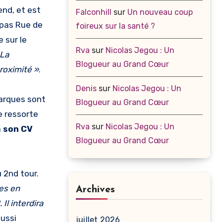
end, et est
Falconhill
sur
Un nouveau coup
pas Rue de
foireux sur la santé ?
 sur le
Rva
sur
Nicolas Jegou : Un
 La
Blogueur au Grand Cœur
proximité
»
.
Denis
sur
Nicolas Jegou : Un
marques sont
Blogueur au Grand Cœur
le ressorte
Rva
sur
Nicolas Jegou : Un
à
son CV
Blogueur au Grand Cœur
 2nd tour.
les en
Archives
l interdira
aussi
juillet 2026