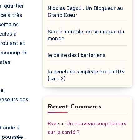
n quartier
Nicolas Jegou : Un Blogueur au
cela très
Grand Cœur
certains
Santé mentale, on se moque du
cules à
monde
 roulant et
 beaucoup de
le délire des libertariens
istes
la penchiée simpliste du troll RN
(part 2)
ne
fenseurs des
Recent Comments
Rva
sur
Un nouveau coup foireux
a bande à
sur la santé ?
n poussée .