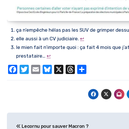
ça n’empêche hélas pas les SUV de grimper dessus
elle aussi à un CV judiciaire.
↩︎
le mien fait n’importe quoi : ça fait 4 mois que j
prestataire…
↩︎
Facebook
Twitter
Email
Bluesky
X
Threads
Partager
Navigation
Lecornu pour sauver Macron ?