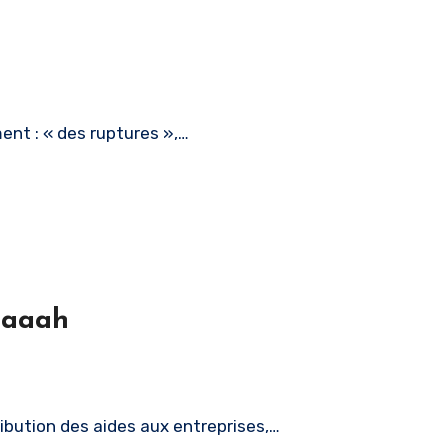
ment : « des ruptures »,…
aaaaah
tribution des aides aux entreprises,…