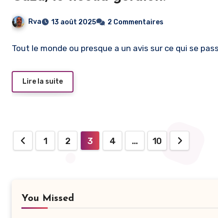
Rva
13 août 2025
2 Commentaires
Tout le monde ou presque a un avis sur ce qui se pas
Lire la suite
Pagination
1
2
3
4
…
10
des
publications
You Missed