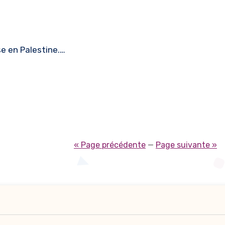
se en Palestine.…
« Page précédente
—
Page suivante »