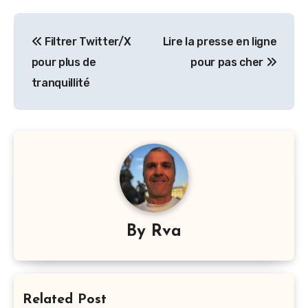
Navigation
Filtrer Twitter/X
Lire la presse en ligne
de
pour plus de
pour pas cher
l’article
tranquillité
By
Rva
Related Post